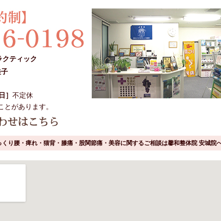
ラクティック
桂子
日］
不定休
ことがあります。
っくり腰・痺れ・猫背・膝痛・股関節痛・美容に関するご相談は馨和整体院 安城院